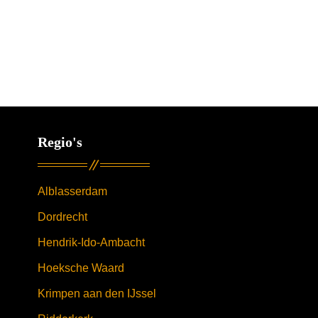
Regio's
Alblasserdam
Dordrecht
Hendrik-Ido-Ambacht
Hoeksche Waard
Krimpen aan den IJssel